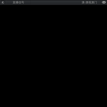
直播信号
澳-澳视澳门